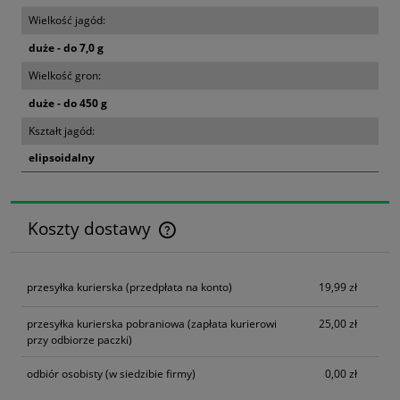
Wielkość jagód:
duże - do 7,0 g
Wielkość gron:
duże - do 450 g
Kształt jagód:
elipsoidalny
Koszty dostawy
Cena nie zawiera ewentualnych kosztów płatności
przesyłka kurierska
(przedpłata na konto)
19,99 zł
przesyłka kurierska pobraniowa
(zapłata kurierowi
25,00 zł
przy odbiorze paczki)
odbiór osobisty
(w siedzibie firmy)
0,00 zł