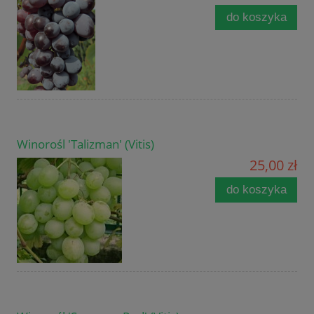
do koszyka
Winorośl 'Talizman' (Vitis)
25,00 zł
do koszyka