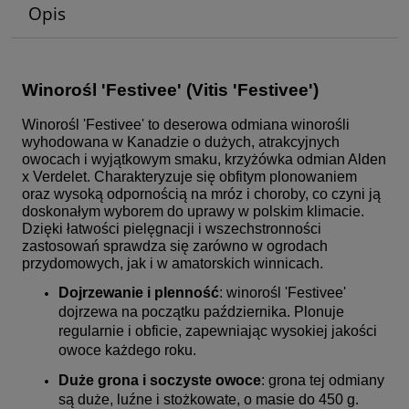
Opis
Winorośl 'Festivee' (Vitis 'Festivee')
Winorośl 'Festivee' to deserowa odmiana winorośli
wyhodowana w Kanadzie o dużych, atrakcyjnych
owocach i wyjątkowym smaku, krzyżówka odmian Alden
x Verdelet. Charakteryzuje się obfitym plonowaniem
oraz wysoką odpornością na mróz i choroby, co czyni ją
doskonałym wyborem do uprawy w polskim klimacie.
Dzięki łatwości pielęgnacji i wszechstronności
zastosowań sprawdza się zarówno w ogrodach
przydomowych, jak i w amatorskich winnicach.
Dojrzewanie i plenność
: winorośl 'Festivee'
dojrzewa na początku października. Plonuje
regularnie i obficie, zapewniając wysokiej jakości
owoce każdego roku.
Duże grona i soczyste owoce
: grona tej odmiany
są duże, luźne i stożkowate, o masie do 450 g.