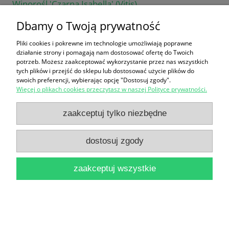
Winorośl 'Czarna Isabella' (Vitis)
35,00 zł
Dbamy o Twoją prywatność
do koszyka
Pliki cookies i pokrewne im technologie umożliwiają poprawne
działanie strony i pomagają nam dostosować ofertę do Twoich
potrzeb. Możesz zaakceptować wykorzystanie przez nas wszystkich
tych plików i przejść do sklepu lub dostosować użycie plików do
swoich preferencji, wybierając opcję "Dostosuj zgody".
Więcej o plikach cookies przeczytasz w naszej Polityce prywatności.
zaakceptuj tylko niezbędne
Winorośl 'Różowy Timur' (Vitis)
dostosuj zgody
40,00 zł
do koszyka
zaakceptuj wszystkie