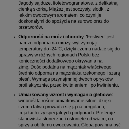
Jagody są duże, fioletowogranatowe, z delikatną,
cienką skórką. Miąższ jest soczysty, słodki, z
lekkim owocowym aromatem, co czyni je
doskonałymi do spożycia na surowo oraz do
przetworów.
Odporność na mróz i choroby
: 'Festivee' jest
bardzo odporna na mrozy, wytrzymując
temperatury do -24°C, dzięki czemu nadaje się do
uprawy w różnych regionach Polski bez
konieczności dodatkowego okrywania na
zimę. Dość podatna na mączniak właściwego,
średnio odporna na mączniaka rzekomego i szarą
pleśń. Wymaga przynajmniej dwóch oprysków
profilaktycznie, przed kwitnieniem i po kwitnieniu.
Umiarkowany wzrost i wymagania glebowe
:
winorośl ta rośnie umiarkowanie silnie, dzięki
czemu łatwo prowadzi się ją na pergolach,
trejażach czy specjalnych podporach. Preferuje
stanowiska słoneczne i osłonięte od wiatru, co
sprzyja obfitemu owocowaniu. Gleba powinna być