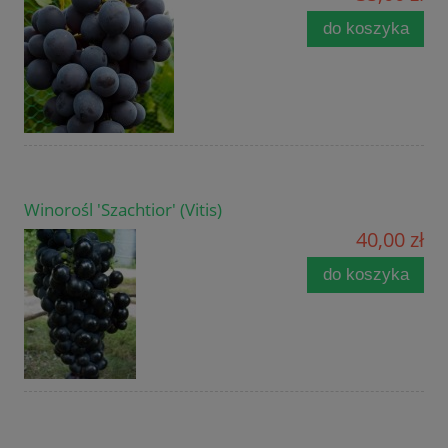
do koszyka
Winorośl 'Szachtior' (Vitis)
40,00 zł
do koszyka