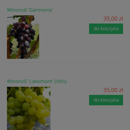
Winorośl 'Garmonia'
35,00 zł
do koszyka
Winorośl 'Lakemont' (Vitis)
35,00 zł
do koszyka