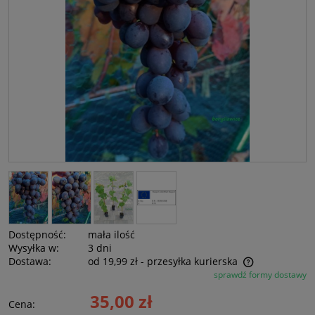
Dostępność:
mała ilość
Wysyłka w:
3 dni
Dostawa:
od 19,99 zł
- przesyłka kurierska
sprawdź formy dostawy
Cena nie zawiera ewentualnych kosztów płatności
35,00 zł
Cena: