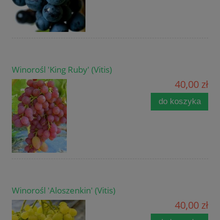
Winorośl 'King Ruby' (Vitis)
40,00 zł
do koszyka
Winorośl 'Aloszenkin' (Vitis)
40,00 zł