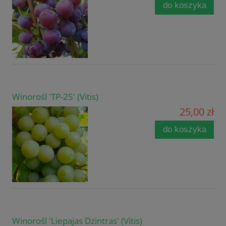
do koszyka
Winorośl 'TP-25' (Vitis)
25,00 zł
do koszyka
Winorośl 'Liepajas Dzintras' (Vitis)