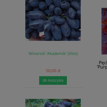
Winorośl 'Akademik' (Vitis)
Pęc
'Pur
50,00 zł
do koszyka