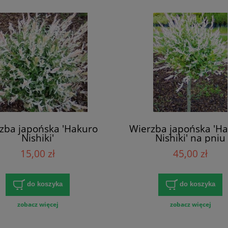
zba japońska 'Hakuro
Wierzba japońska 'Ha
Nishiki'
Nishiki' na pniu
15,00 zł
45,00 zł
do koszyka
do koszyka
zobacz więcej
zobacz więcej