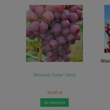
Wie
Winorośl 'Sudar' (Vitis)
40,00 zł
do koszyka