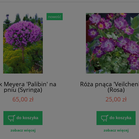
nowość
ak Meyera 'Palibin' na
Róża pnąca 'Veilchen
pniu (Syringa)
(Rosa)
65,00 zł
25,00 zł
do koszyka
do koszyka
zobacz więcej
zobacz więcej