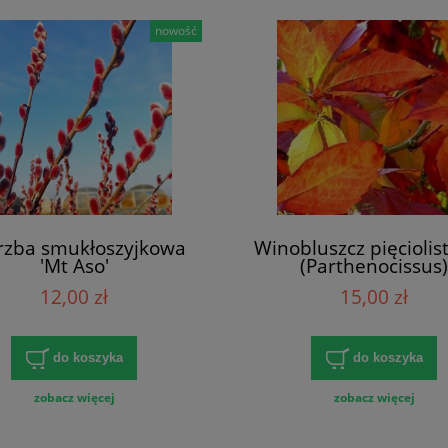
nowość
rzba smukłoszyjkowa
Winobluszcz pięcioli
'Mt Aso'
(Parthenocissus)
12,00 zł
15,00 zł
do koszyka
do koszyka
zobacz więcej
zobacz więcej