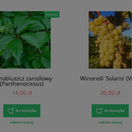
nowość
nobluszcz zaroślowy
Winorośl 'Solaris' (Vi
(Parthenocissus)
14,00 zł
20,00 zł
do koszyka
do koszyka
zobacz więcej
zobacz więcej