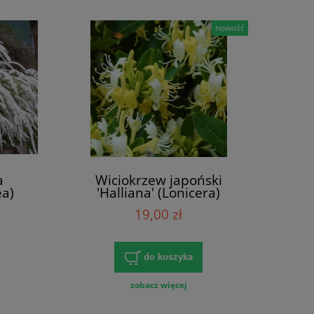
nowość
a
Wiciokrzew japoński
ea)
'Halliana' (Lonicera)
19,00 zł
do koszyka
zobacz więcej