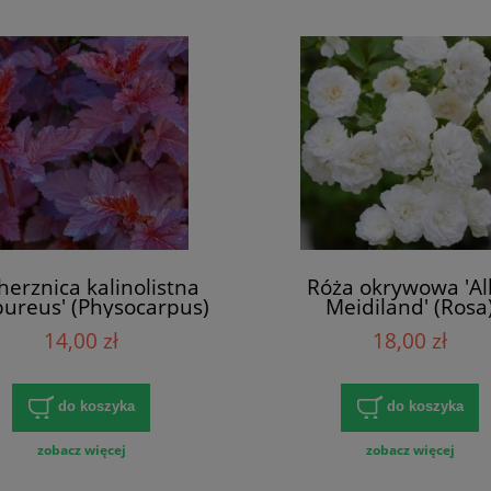
herznica kalinolistna
Róża okrywowa 'A
pureus' (Physocarpus)
Meidiland' (Rosa
14,00 zł
18,00 zł
do koszyka
do koszyka
zobacz więcej
zobacz więcej