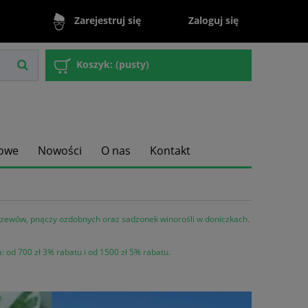
Zaloguj się
Zarejestruj się
Koszyk:
(pusty)
owe
Nowości
O nas
Kontakt
rzewów, pnączy ozdobnych oraz sadzonek winorośli w doniczkach.
a:
od 700 zł 3% rabatu i
od 1500 zł 5% rabatu.