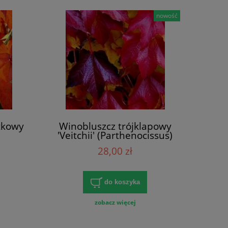
nowość
stkowy
Winobluszcz trójklapowy
'Veitchii' (Parthenocissus)
28,00 zł
do koszyka
zobacz więcej