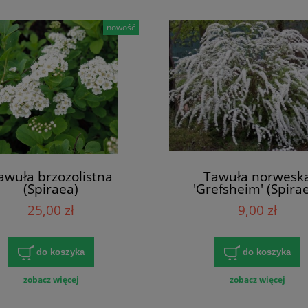
nowość
awuła brzozolistna
Tawuła norwesk
(Spiraea)
'Grefsheim' (Spira
25,00 zł
9,00 zł
do koszyka
do koszyka
zobacz więcej
zobacz więcej