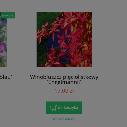
nowość
blau'
Winobluszcz pięciolistkowy
'Engelmannii'
(Parthenocissus)
17,00 zł
do koszyka
zobacz więcej