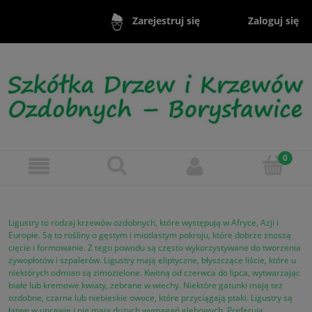
Zaloguj się
Zarejestruj się
Ligustry to rodzaj krzewów ozdobnych, które występują w Afryce, Azji i
Europie. Są to rośliny o gęstym i miotlastym pokroju, które dobrze znoszą
cięcie i formowanie. Z tego powodu są często wykorzystywane do tworzenia
żywopłotów i szpalerów. Ligustry mają eliptyczne, błyszczące liście, które u
niektórych odmian są zimozielone. Kwitną od czerwca do lipca, wytwarzając
białe lub kremowe kwiaty, zebrane w wiechy. Niektóre gatunki mają też
ozdobne, czarne lub niebieskie owoce, które przyciągają ptaki. Ligustry są
łatwe w uprawie i nie mają dużych wymagań glebowych. Preferują