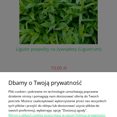
Ligustr pospolity na żywopłoty (Ligustrum)
Wi
10,00 zł
do koszyka
Dbamy o Twoją prywatność
Pliki cookies i pokrewne im technologie umożliwiają poprawne
działanie strony i pomagają nam dostosować ofertę do Twoich
Informacje
potrzeb. Możesz zaakceptować wykorzystanie przez nas wszystkich
tych plików i przejść do sklepu lub dostosować użycie plików do
swoich preferencji, wybierając opcję "Dostosuj zgody".
Panel klienta
Więcej o plikach cookies przeczytasz w naszej Polityce prywatności.