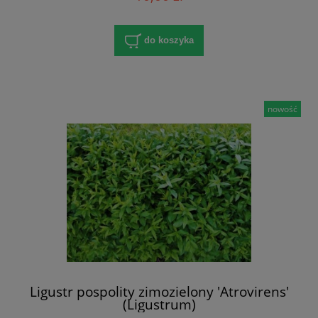
do koszyka
nowość
Ligustr pospolity zimozielony 'Atrovirens'
(Ligustrum)