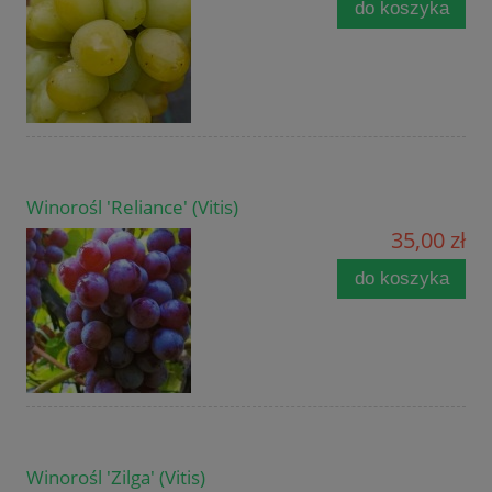
do koszyka
Winorośl 'Reliance' (Vitis)
35,00 zł
do koszyka
Winorośl 'Zilga' (Vitis)