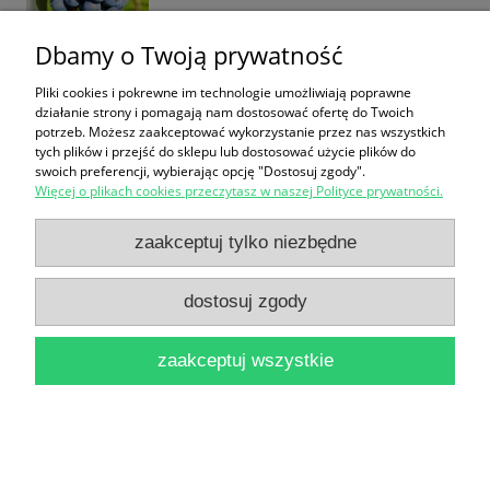
Dbamy o Twoją prywatność
Pliki cookies i pokrewne im technologie umożliwiają poprawne
działanie strony i pomagają nam dostosować ofertę do Twoich
potrzeb. Możesz zaakceptować wykorzystanie przez nas wszystkich
Winorośl 'JHD' (Vitis)
tych plików i przejść do sklepu lub dostosować użycie plików do
swoich preferencji, wybierając opcję "Dostosuj zgody".
50,00 zł
Więcej o plikach cookies przeczytasz w naszej Polityce prywatności.
do koszyka
zaakceptuj tylko niezbędne
dostosuj zgody
zaakceptuj wszystkie
Winorośl 'Kamila' (Vitis)
40,00 zł
do koszyka