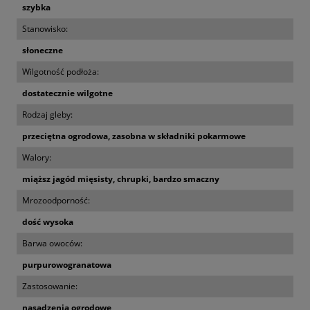
szybka
Stanowisko:
słoneczne
Wilgotność podłoża:
dostatecznie wilgotne
Rodzaj gleby:
przeciętna ogrodowa, zasobna w składniki pokarmowe
Walory:
miąższ jagód mięsisty, chrupki, bardzo smaczny
Mrozoodporność:
dość wysoka
Barwa owoców:
purpurowogranatowa
Zastosowanie:
nasadzenia ogrodowe