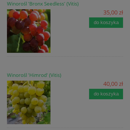
Winorośl 'Bronx Seedless' (Vitis)
35,00 zł
do koszyka
Winorośl 'Himrod' (Vitis)
40,00 zł
do koszyka