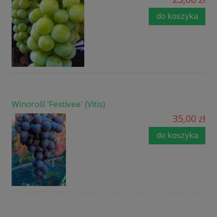
do koszyka
Winorośl 'Festivee' (Vitis)
35,00 zł
do koszyka