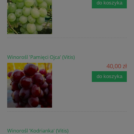
do koszyka
Winorośl 'Pamięci Ojca' (Vitis)
40,00 zł
do koszyka
Winorośl 'Kodrianka' (Vitis)