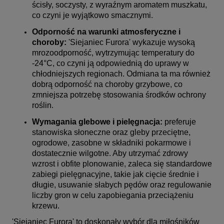
ścisły, soczysty, z wyraźnym aromatem muszkatu,
co czyni je wyjątkowo smacznymi.
Odporność na warunki atmosferyczne i
choroby:
'Siejaniec Furora' wykazuje wysoką
mrozoodporność, wytrzymując temperatury do
-24°C, co czyni ją odpowiednią do uprawy w
chłodniejszych regionach. Odmiana ta ma również
dobrą odporność na choroby grzybowe, co
zmniejsza potrzebę stosowania środków ochrony
roślin.
Wymagania glebowe i pielęgnacja:
preferuje
stanowiska słoneczne oraz gleby przeciętne,
ogrodowe, zasobne w składniki pokarmowe i
dostatecznie wilgotne. Aby utrzymać zdrowy
wzrost i obfite plonowanie, zaleca się standardowe
zabiegi pielęgnacyjne, takie jak cięcie średnie i
długie, usuwanie słabych pędów oraz regulowanie
liczby gron w celu zapobiegania przeciążeniu
krzewu.
'Siejaniec Furora' to doskonały wybór dla miłośników