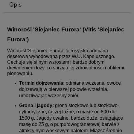
Opis
Winorośl 'Siejaniec Furora'
(Vitis 'Siejaniec
Furora')
Winorośl 'Siejaniec Furora' to rosyjska odmiana
deserowa wyhodowana przez W.U. Kapelusznego.
Cechuje się silnym wzrostem i bardzo dobrym
drewnieniem łozy, co sprzyja jej zdrowotności i obfitemu
plonowaniu.
Termin dojrzewania:
odmiana wczesna; owoce
dojrzewają w pierwszej połowie września,
umożliwiając wczesny zbiór.
Grona i jagody:
grona stożkowe lub stożkowo-
cylindryczne, raczej luźne, o masie od 800 do
1500 g. Jagody owalne, bardzo duże, osiągające
masę do 25 g, o purpurowogranatowej barwie z
atrakcyjnym woskowym nalotem. Miąższ średnio