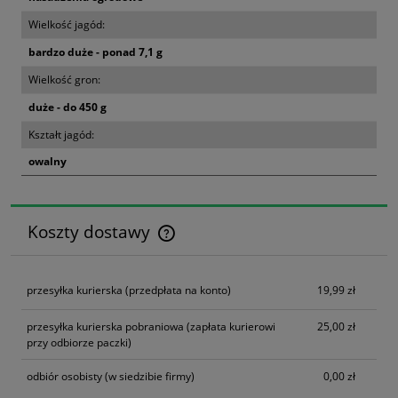
Wielkość jagód:
bardzo duże - ponad 7,1 g
Wielkość gron:
duże - do 450 g
Kształt jagód:
owalny
Koszty dostawy
Cena nie zawiera ewentualnych kosztów płatności
przesyłka kurierska
(przedpłata na konto)
19,99 zł
przesyłka kurierska pobraniowa
(zapłata kurierowi
25,00 zł
przy odbiorze paczki)
odbiór osobisty
(w siedzibie firmy)
0,00 zł