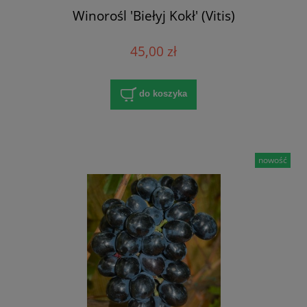
Winorośl 'Biełyj Kokł' (Vitis)
45,00 zł
do koszyka
nowość