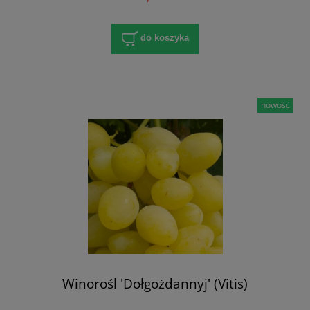
do koszyka
nowość
Winorośl 'Dołgożdannyj' (Vitis)