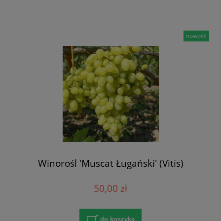
nowość
Winorośl 'Muscat Ługański' (Vitis)
50,00 zł
do koszyka