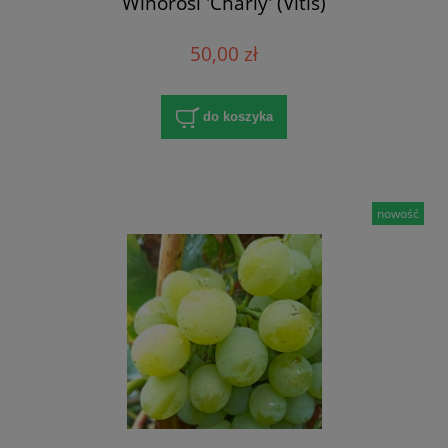
Winorośl 'Charly' (Vitis)
50,00 zł
do koszyka
nowość