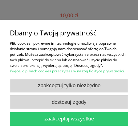
10,00 zł
do koszyka
Dbamy o Twoją prywatność
Pliki cookies i pokrewne im technologie umożliwiają poprawne
działanie strony i pomagają nam dostosować ofertę do Twoich
Informacje
potrzeb. Możesz zaakceptować wykorzystanie przez nas wszystkich
tych plików i przejść do sklepu lub dostosować użycie plików do
swoich preferencji, wybierając opcję "Dostosuj zgody".
Panel klienta
Więcej o plikach cookies przeczytasz w naszej Polityce prywatności.
Zakupy
zaakceptuj tylko niezbędne
Pomoc
dostosuj zgody
zaakceptuj wszystkie
Szkółka Drzew i Krzewów Borysławice