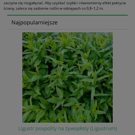
zaczyna się rozgałęziać. Aby uzyskać szybki i równomierny efekt pokrycia
ściany, zaleca się sadzenie roślin w odstępach co 0,8–1,2 m.
Najpopularniejsze
Ligustr pospolity na żywopłoty (Ligustrum)
Wi