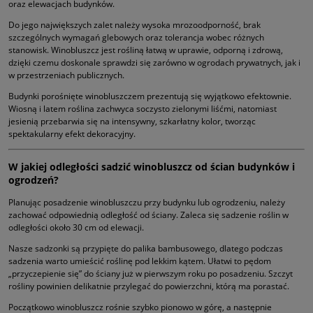
oraz elewacjach budynków.
Do jego największych zalet należy wysoka mrozoodporność, brak
szczególnych wymagań glebowych oraz tolerancja wobec różnych
stanowisk. Winobluszcz jest rośliną łatwą w uprawie, odporną i zdrową,
dzięki czemu doskonale sprawdzi się zarówno w ogrodach prywatnych, jak i
w przestrzeniach publicznych.
Budynki porośnięte winobluszczem prezentują się wyjątkowo efektownie.
Wiosną i latem roślina zachwyca soczysto zielonymi liśćmi, natomiast
jesienią przebarwia się na intensywny, szkarłatny kolor, tworząc
spektakularny efekt dekoracyjny.
W jakiej odległości sadzić winobluszcz od ścian budynków i
ogrodzeń?
Planując posadzenie winobluszczu przy budynku lub ogrodzeniu, należy
zachować odpowiednią odległość od ściany. Zaleca się sadzenie roślin w
odległości około 30 cm od elewacji.
Nasze sadzonki są przypięte do palika bambusowego, dlatego podczas
sadzenia warto umieścić roślinę pod lekkim kątem. Ułatwi to pędom
„przyczepienie się” do ściany już w pierwszym roku po posadzeniu. Szczyt
rośliny powinien delikatnie przylegać do powierzchni, którą ma porastać.
Początkowo winobluszcz rośnie szybko pionowo w górę, a następnie