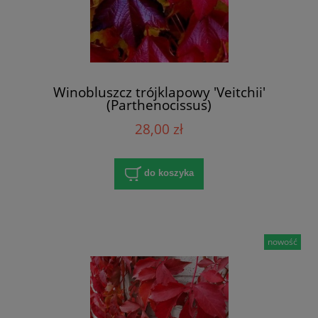
Winobluszcz trójklapowy 'Veitchii'
(Parthenocissus)
28,00 zł
do koszyka
nowość