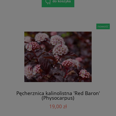
do koszyka
nowość
Pęcherznica kalinolistna 'Red Baron'
(Physocarpus)
19,00 zł