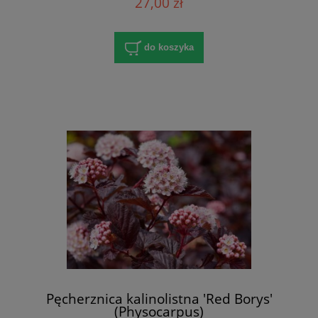
27,00 zł
do koszyka
Pęcherznica kalinolistna 'Red Borys'
(Physocarpus)