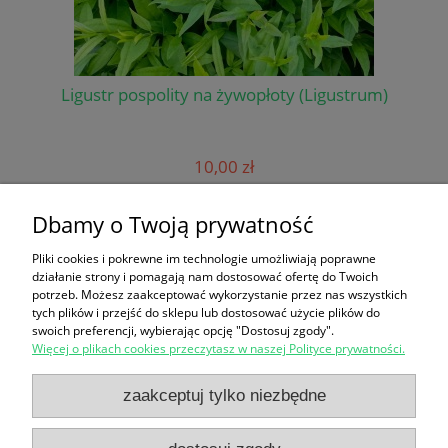
Ligustr pospolity na żywopłoty (Ligustrum)
Wi
10,00 zł
do koszyka
Dbamy o Twoją prywatność
Pliki cookies i pokrewne im technologie umożliwiają poprawne
działanie strony i pomagają nam dostosować ofertę do Twoich
Informacje
potrzeb. Możesz zaakceptować wykorzystanie przez nas wszystkich
tych plików i przejść do sklepu lub dostosować użycie plików do
swoich preferencji, wybierając opcję "Dostosuj zgody".
Panel klienta
Więcej o plikach cookies przeczytasz w naszej Polityce prywatności.
Zakupy
zaakceptuj tylko niezbędne
Pomoc