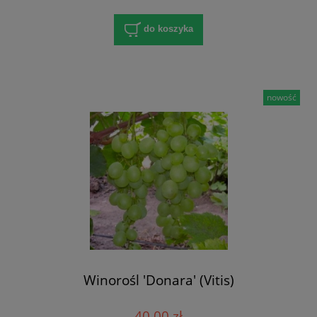
do koszyka
nowość
Winorośl 'Donara' (Vitis)
40,00 zł