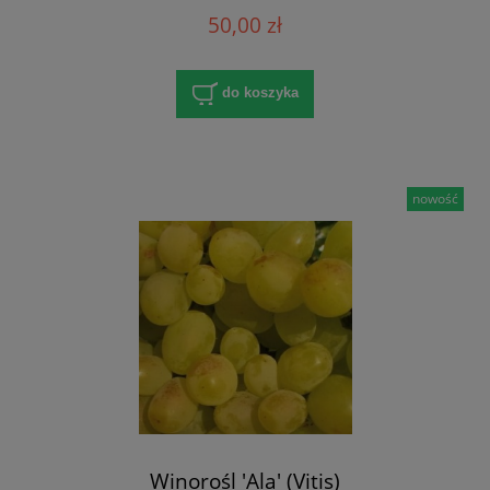
50,00 zł
do koszyka
nowość
Winorośl 'Ala' (Vitis)