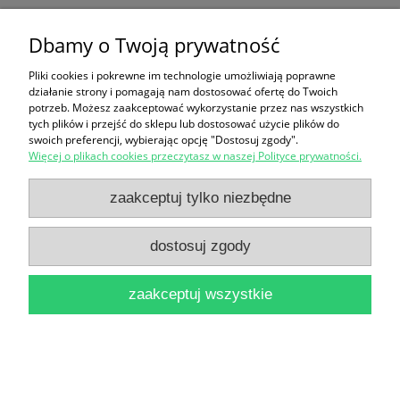
Winorośl 'Aron' (Vitis) sadzonka 3-letnia
Dbamy o Twoją prywatność
120,00 zł
Pliki cookies i pokrewne im technologie umożliwiają poprawne
działanie strony i pomagają nam dostosować ofertę do Twoich
potrzeb. Możesz zaakceptować wykorzystanie przez nas wszystkich
tych plików i przejść do sklepu lub dostosować użycie plików do
do koszyka
swoich preferencji, wybierając opcję "Dostosuj zgody".
Więcej o plikach cookies przeczytasz w naszej Polityce prywatności.
zaakceptuj tylko niezbędne
nowość
dostosuj zgody
zaakceptuj wszystkie