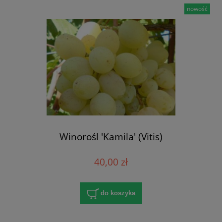
nowość
Winorośl 'Kamila' (Vitis)
40,00 zł
do koszyka