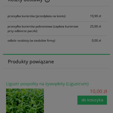
Cena nie zawiera ewentualnych kosztów płatności
przesyłka kurierska
(przedpłata na konto)
19,99 zł
przesyłka kurierska pobraniowa
(zapłata kurierowi
25,00 zł
przy odbiorze paczki)
odbiór osobisty
(w siedzibie firmy)
0,00 zł
Produkty powiązane
Ligustr pospolity na żywopłoty (Ligustrum)
10,00 zł
do koszyka