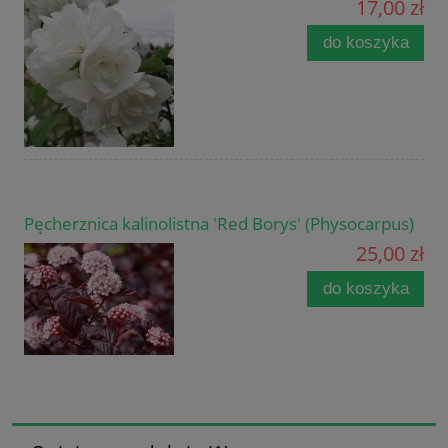
17,00 zł
do koszyka
Pęcherznica kalinolistna 'Red Borys' (Physocarpus)
25,00 zł
do koszyka