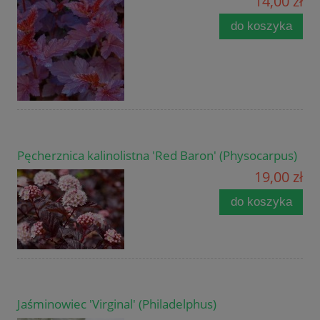
14,00 zł
do koszyka
Pęcherznica kalinolistna 'Red Baron' (Physocarpus)
19,00 zł
do koszyka
Jaśminowiec 'Virginal' (Philadelphus)