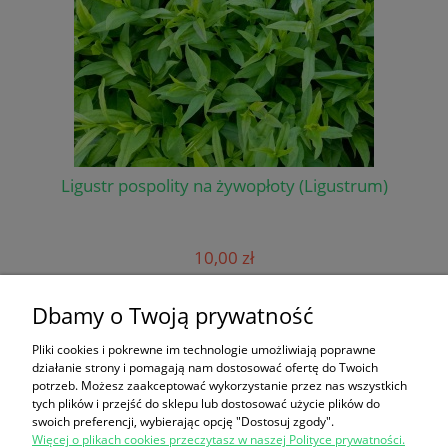
Ligustr pospolity na żywopłoty (Ligustrum)
Wi
10,00 zł
do koszyka
Dbamy o Twoją prywatność
Pliki cookies i pokrewne im technologie umożliwiają poprawne
działanie strony i pomagają nam dostosować ofertę do Twoich
Informacje
potrzeb. Możesz zaakceptować wykorzystanie przez nas wszystkich
tych plików i przejść do sklepu lub dostosować użycie plików do
swoich preferencji, wybierając opcję "Dostosuj zgody".
Panel klienta
Więcej o plikach cookies przeczytasz w naszej Polityce prywatności.