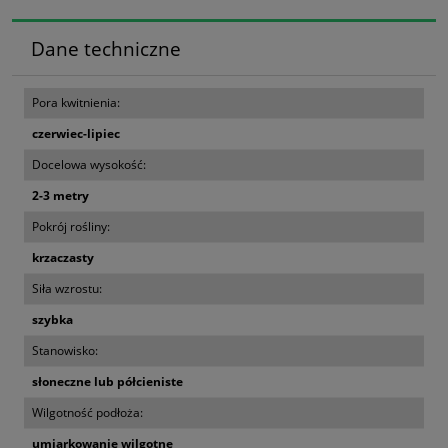
Dane techniczne
Pora kwitnienia:
czerwiec-lipiec
Docelowa wysokość:
2-3 metry
Pokrój rośliny:
krzaczasty
Siła wzrostu:
szybka
Stanowisko:
słoneczne lub półcieniste
Wilgotność podłoża:
umiarkowanie wilgotne