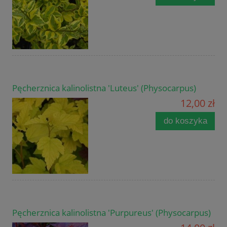
Pęcherznica kalinolistna 'Luteus' (Physocarpus)
12,00 zł
do koszyka
Pęcherznica kalinolistna 'Purpureus' (Physocarpus)