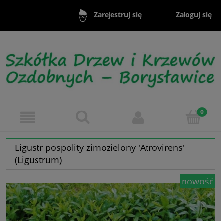
Zaloguj się
Zarejestruj się
Ligustr pospolity zimozielony 'Atrovirens'
(Ligustrum)
nowość