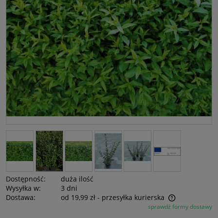
Dostępność:
duża ilość
Wysyłka w:
3 dni
Dostawa:
od 19,99 zł
- przesyłka kurierska
sprawdź formy dostawy
Cena nie zawiera ewentualnych kosztów płatności