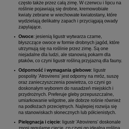
często także przez całą zimę. W czerwcu i lipcu na
roślinie pojawiają się drobne, kremowobiałe
kwiaty zebrane w wiechowate kwiatostany, które
wydzielają delikatny zapach i przyciągają owady
zapylające.
Owoce
: jesienią ligustr wytwarza czarne,
błyszczące owoce w formie drobnych jagód, które
utrzymują się na roślinie przez zimę. Są one
niejadalne dla ludzi, ale stanowią pokarm dla
ptaków, co czyni ligustr rośliną przyjazną dla fauny.
Odporność i wymagania glebowe
: ligustr
pospolity 'Atrovirens' jest odporny na mróz, suszę
oraz zanieczyszczenia powietrza, co czyni go
doskonałym wyborem do nasadzeń miejskich i
przydrożnych. Preferuje gleby przepuszczalne,
umiarkowanie wilgotne, ale dobrze rośnie również
na podłożach przeciętnych. Najlepiej rozwija się
na stanowiskach słonecznych lub półcienistych.
Pielęgnacja i cięcie
: ligustr 'Atrovirens' doskonale
znosi regularne cięcie, co czyni go idealną rośliną