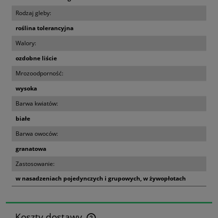
Rodzaj gleby:
roślina tolerancyjna
Walory:
ozdobne liście
Mrozoodporność:
wysoka
Barwa kwiatów:
białe
Barwa owoców:
granatowa
Zastosowanie:
w nasadzeniach pojedynczych i grupowych, w żywopłotach
Koszty dostawy