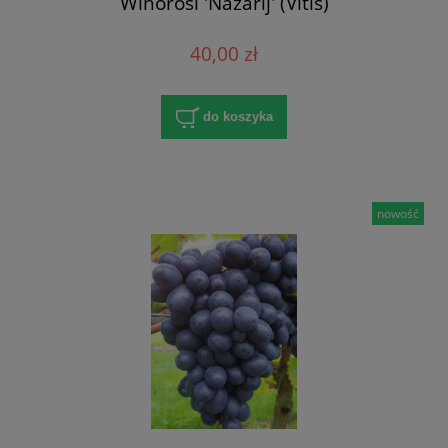
Winorośl 'Nazarij' (Vitis)
40,00 zł
do koszyka
nowość