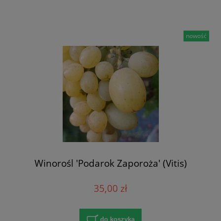
nowość
Winorośl 'Podarok Zaporoża' (Vitis)
35,00 zł
do koszyka