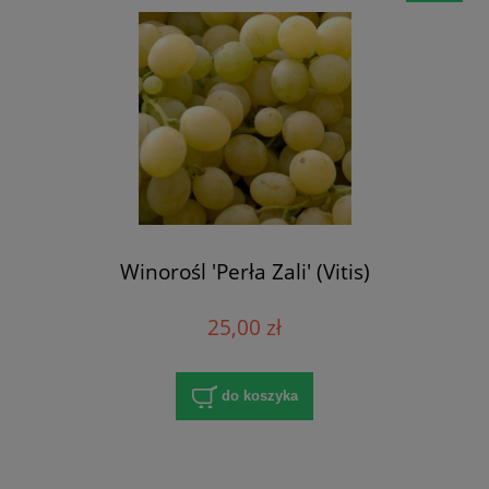
Winorośl 'Perła Zali' (Vitis)
25,00 zł
do koszyka